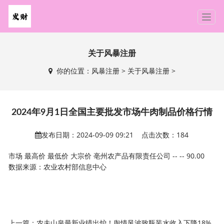
T
o
g
g
关于风暴注册
l
你的位置：
风暴注册
>
关于风暴注册
>
e
n
a
v
2024年9月1日全国主要批发市场牛肉制品价格行情
i
g
发布日期：2024-09-09 09:21 点击次数：184
a
t
市场 最高价 最低价 大宗价 亳州农产品有限责任公司 -- -- 90.00
i
数据来源：农业农村部信息中心
o
n
上一篇：
农夫山泉最新业绩出炉！舆情风波致瓶装水收入下降18%